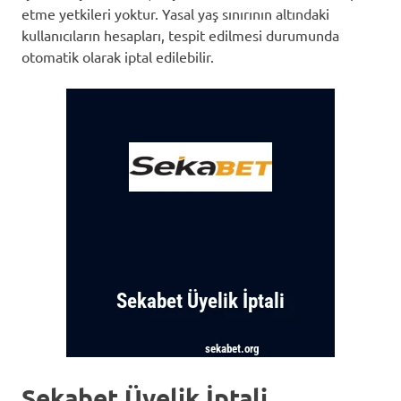
etme yetkileri yoktur. Yasal yaş sınırının altındaki
kullanıcıların hesapları, tespit edilmesi durumunda
otomatik olarak iptal edilebilir.
Sekabet Üyelik İptali