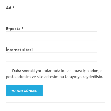
Ad
*
E-posta
*
İnternet sitesi
Daha sonraki yorumlarımda kullanılması için adım, e-
posta adresim ve site adresim bu tarayıcıya kaydedilsin.