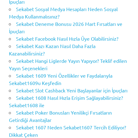
İpuçları
Sekabet Sosyal Medya Hesapları Neden Sosyal
Medya Kullanmalısınız?
Sekabet Deneme Bonusu 2026 Mart Fırsatları ve
İpuçları
Sekabet Facebook Nasıl Hızla Üye Olabilirsiniz?
Sekabet Kazı Kazan Nasıl Daha Fazla
Kazanabilirsiniz?
Sekabet Hangi Liglerde Yayın Yapıyor? Teklif edilen
Yayın Seçenekleri
Sekabet 1609 Yeni Özellikler ve Faydalarıyla
Sekabet1609u Keşfedin
Sekabet Slot Cashback Yeni Başlayanlar için İpuçları
Sekabet 1608 Nasıl Hızla Erişim Sağlayabilirsiniz?
Sekabet1608 ile
Sekabet Poker Bonusları Yenilikçi Fırsatların
Getirdiği Avantajlar
Sekabet 1607 Neden Sekabet1607 Tercih Ediliyor?
Dikkat Çeken