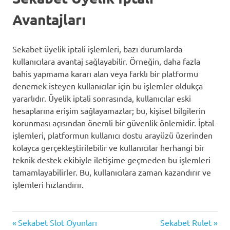
Avantajları
Sekabet üyelik iptali işlemleri, bazı durumlarda
kullanıcılara avantaj sağlayabilir. Örneğin, daha fazla
bahis yapmama kararı alan veya farklı bir platformu
denemek isteyen kullanıcılar için bu işlemler oldukça
yararlıdır. Üyelik iptali sonrasında, kullanıcılar eski
hesaplarına erişim sağlayamazlar; bu, kişisel bilgilerin
korunması açısından önemli bir güvenlik önlemidir. İptal
işlemleri, platformun kullanıcı dostu arayüzü üzerinden
kolayca gerçekleştirilebilir ve kullanıcılar herhangi bir
teknik destek ekibiyle iletişime geçmeden bu işlemleri
tamamlayabilirler. Bu, kullanıcılara zaman kazandırır ve
işlemleri hızlandırır.
Previous
Next
Yazı
Sekabet Slot Oyunları
Sekabet Rulet