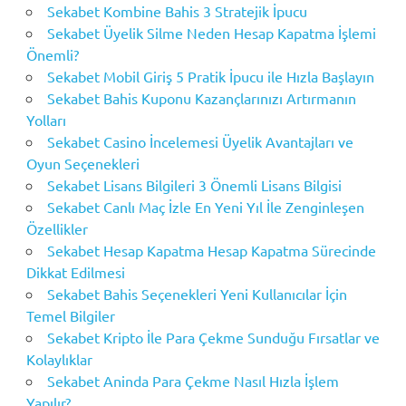
Sekabet Kombine Bahis 3 Stratejik İpucu
Sekabet Üyelik Silme Neden Hesap Kapatma İşlemi
Önemli?
Sekabet Mobil Giriş 5 Pratik İpucu ile Hızla Başlayın
Sekabet Bahis Kuponu Kazançlarınızı Artırmanın
Yolları
Sekabet Casino İncelemesi Üyelik Avantajları ve
Oyun Seçenekleri
Sekabet Lisans Bilgileri 3 Önemli Lisans Bilgisi
Sekabet Canlı Maç İzle En Yeni Yıl İle Zenginleşen
Özellikler
Sekabet Hesap Kapatma Hesap Kapatma Sürecinde
Dikkat Edilmesi
Sekabet Bahis Seçenekleri Yeni Kullanıcılar İçin
Temel Bilgiler
Sekabet Kripto İle Para Çekme Sunduğu Fırsatlar ve
Kolaylıklar
Sekabet Aninda Para Çekme Nasıl Hızla İşlem
Yapılır?