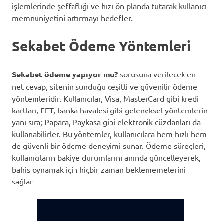
işlemlerinde şeffaflığı ve hızı ön planda tutarak kullanıcı
memnuniyetini artırmayı hedefler.
Sekabet Ödeme Yöntemleri
Sekabet ödeme yapıyor mu?
sorusuna verilecek en
net cevap, sitenin sunduğu çeşitli ve güvenilir ödeme
yöntemleridir. Kullanıcılar, Visa, MasterCard gibi kredi
kartları, EFT, banka havalesi gibi geleneksel yöntemlerin
yanı sıra; Papara, Paykasa gibi elektronik cüzdanları da
kullanabilirler. Bu yöntemler, kullanıcılara hem hızlı hem
de güvenli bir ödeme deneyimi sunar. Ödeme süreçleri,
kullanıcıların bakiye durumlarını anında güncelleyerek,
bahis oynamak için hiçbir zaman beklememelerini
sağlar.