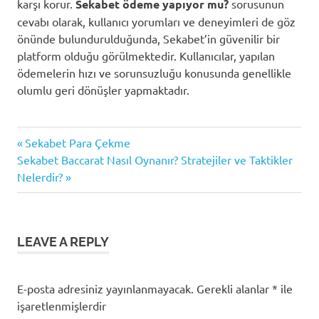
karşı korur.
Sekabet ödeme yapıyor mu?
sorusunun
cevabı olarak, kullanıcı yorumları ve deneyimleri de göz
önünde bulundurulduğunda, Sekabet’in güvenilir bir
platform olduğu görülmektedir. Kullanıcılar, yapılan
ödemelerin hızı ve sorunsuzluğu konusunda genellikle
olumlu geri dönüşler yapmaktadır.
Previous
Yazı
Sekabet Para Çekme
Next
Post:
Sekabet Baccarat Nasıl Oynanır? Stratejiler ve Taktikler
gezinmesi
Post:
Nelerdir?
LEAVE A REPLY
E-posta adresiniz yayınlanmayacak.
Gerekli alanlar
*
ile
işaretlenmişlerdir