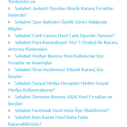
Yöntemler ve
Sekabet Jackpot Oyunları Büyük Kazanç Fırsatları
Nelerdir?
Sekabet Spor Bahisleri Üyelik Süreci Hakkında
Bilgiler
Sekabet Canlı Casino Nasıl Canlı Oyunlar Oynanır?
Sekabet Para Kazandırıyor Mu? 5 Strateji ile Kazanç
Artırma Yöntemleri
Sekabet Hediye Bonusu Yeni Kullanıcılar İçin
Fırsatlar ve Avantajlar
Sekabet Oran İncelemesi Yüksek Kazanç İçin
İpuçları
Sekabet Sosyal Medya Hesapları Neden Sosyal
Medya Kullanmalısınız?
Sekabet Deneme Bonusu 2026 Mart Fırsatları ve
İpuçları
Sekabet Facebook Nasıl Hızla Üye Olabilirsiniz?
Sekabet Kazı Kazan Nasıl Daha Fazla
Kazanabilirsiniz?