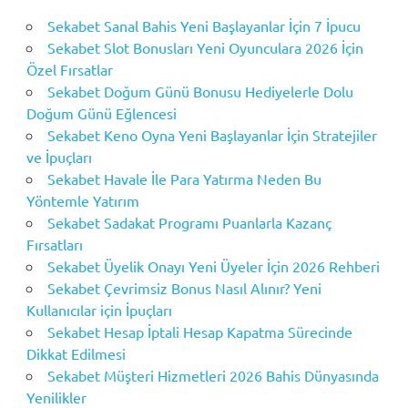
Sekabet Sanal Bahis Yeni Başlayanlar İçin 7 İpucu
Sekabet Slot Bonusları Yeni Oyunculara 2026 İçin
Özel Fırsatlar
Sekabet Doğum Günü Bonusu Hediyelerle Dolu
Doğum Günü Eğlencesi
Sekabet Keno Oyna Yeni Başlayanlar İçin Stratejiler
ve İpuçları
Sekabet Havale İle Para Yatırma Neden Bu
Yöntemle Yatırım
Sekabet Sadakat Programı Puanlarla Kazanç
Fırsatları
Sekabet Üyelik Onayı Yeni Üyeler İçin 2026 Rehberi
Sekabet Çevrimsiz Bonus Nasıl Alınır? Yeni
Kullanıcılar için İpuçları
Sekabet Hesap İptali Hesap Kapatma Sürecinde
Dikkat Edilmesi
Sekabet Müşteri Hizmetleri 2026 Bahis Dünyasında
Yenilikler