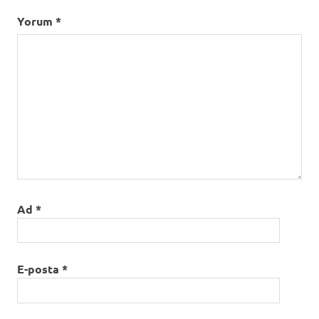
Yorum
*
Ad
*
E-posta
*