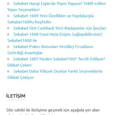
Sekabet Hangi Liglerde Yayın Yapıyor? Teklif edilen
Yayın Seçenekleri
Sekabet 1609 Yeni Özellikler ve Faydalarıyla
Sekabet1609u Keşfedin
Sekabet Slot Cashback Yeni Başlayanlar için İpuçları
Sekabet 1608 Nasıl Hızla Erişim Sağlayabilirsiniz?
Sekabet1608 ile
Sekabet Poker Bonusları Yenilikçi Fırsatların
Getirdiği Avantajlar
Sekabet 1607 Neden Sekabet1607 Tercih Ediliyor?
Dikkat Çeken
Sekabet Daha Yüksek Oranlar Farklı Seçeneklerle
Dikkat Çekiyor
İLETIŞIM
Site sahibi ile iletişime geçmek için aşağıda yer alan