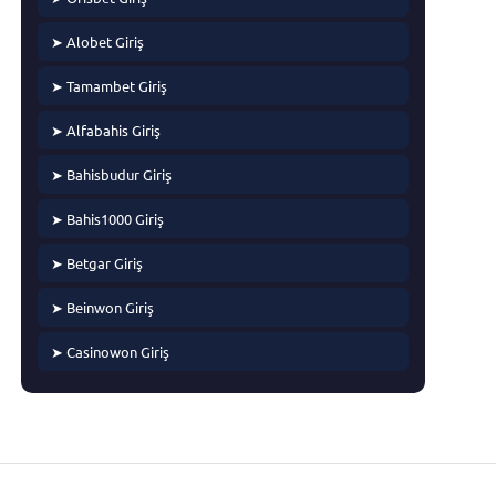
➤ Alobet Giriş
➤ Tamambet Giriş
➤ Alfabahis Giriş
➤ Bahisbudur Giriş
➤ Bahis1000 Giriş
➤ Betgar Giriş
➤ Beinwon Giriş
➤ Casinowon Giriş