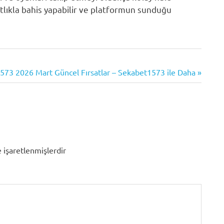
atlıkla bahis yapabilir ve platformun sunduğu
573 2026 Mart Güncel Fırsatlar – Sekabet1573 ile Daha
e işaretlenmişlerdir