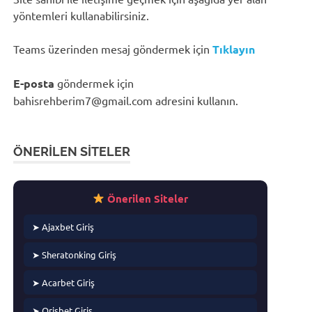
yöntemleri kullanabilirsiniz.
Teams üzerinden mesaj göndermek için
Tıklayın
E-posta
göndermek için
bahisrehberim7@gmail.com
adresini kullanın.
ÖNERILEN SITELER
Önerilen Siteler
➤ Ajaxbet Giriş
➤ Sheratonking Giriş
➤ Acarbet Giriş
➤ Orisbet Giriş