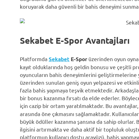
koruyarak daha güvenli bir bahis deneyimi sunmak
Sekabet E-Spor Avantajları
Platformda
üzerinden oyun oynama
Sekabet
E-Spor
kayıt olduklarında hoş geldin bonusu ve çeşitli p
oyuncuların bahis deneyimlerini geliştirmelerine 
üzerinden sunulan geniş oyun yelpazesi ve etkinli
fazla bahis yapmaya teşvik etmektedir. Arkadaşları
bir bonus kazanma fırsatı da elde ederler. Böylec
için cazip bir ortam yaratılmaktadır. Bu avantajlar
arasında öne çıkmasını sağlamaktadır. Kullanıcılar
büyük ödüller kazanma şansına da sahip olurlar. B
ilgisini artırmakta ve daha aktif bir topluluk oluş
platformun kullanıcı dostu arayüzü, bahis yapmayı