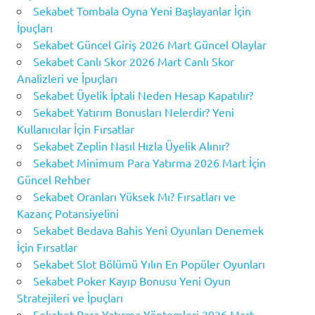
Sekabet Tombala Oyna Yeni Başlayanlar İçin
İpuçları
Sekabet Güncel Giriş 2026 Mart Güncel Olaylar
Sekabet Canlı Skor 2026 Mart Canlı Skor
Analizleri ve İpuçları
Sekabet Üyelik İptali Neden Hesap Kapatılır?
Sekabet Yatırım Bonusları Nelerdir? Yeni
Kullanıcılar İçin Fırsatlar
Sekabet Zeplin Nasıl Hızla Üyelik Alınır?
Sekabet Minimum Para Yatırma 2026 Mart İçin
Güncel Rehber
Sekabet Oranları Yüksek Mı? Fırsatları ve
Kazanç Potansiyelini
Sekabet Bedava Bahis Yeni Oyunları Denemek
İçin Fırsatlar
Sekabet Slot Bölümü Yılın En Popüler Oyunları
Sekabet Poker Kayıp Bonusu Yeni Oyun
Stratejileri ve İpuçları
Sekabet Para Yatırma Yöntemleri 2026 Mart