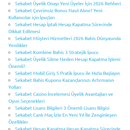
Sekabet Üyelik Onayı Yeni Üyeler İçin 2026 Rehberi
Sekabet Çevrimsiz Bonus Nasıl Alınır? Yeni
Kullanıcılar için İpuçları
Sekabet Hesap İptali Hesap Kapatma Sürecinde
Dikkat Edilmesi
Sekabet Müşteri Hizmetleri 2026 Bahis Dünyasında
Yenilikler
Sekabet Kombine Bahis 3 Stratejik İpucu
Sekabet Üyelik Silme Neden Hesap Kapatma İşlemi
Önemli?
Sekabet Mobil Giriş 5 Pratik İpucu ile Hızla Başlayın
Sekabet Bahis Kuponu Kazançlarınızı Artırmanın
Yolları
Sekabet Casino İncelemesi Üyelik Avantajları ve
Oyun Seçenekleri
Sekabet Lisans Bilgileri 3 Önemli Lisans Bilgisi
Sekabet Canlı Maç İzle En Yeni Yıl İle Zenginleşen
Özellikler
Sekabet Hesap Kapatma Hesap Kapatma Sürecinde