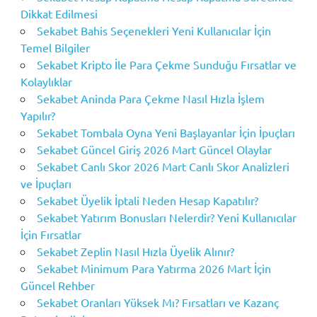
Dikkat Edilmesi
Sekabet Bahis Seçenekleri Yeni Kullanıcılar İçin
Temel Bilgiler
Sekabet Kripto İle Para Çekme Sunduğu Fırsatlar ve
Kolaylıklar
Sekabet Aninda Para Çekme Nasıl Hızla İşlem
Yapılır?
Sekabet Tombala Oyna Yeni Başlayanlar İçin İpuçları
Sekabet Güncel Giriş 2026 Mart Güncel Olaylar
Sekabet Canlı Skor 2026 Mart Canlı Skor Analizleri
ve İpuçları
Sekabet Üyelik İptali Neden Hesap Kapatılır?
Sekabet Yatırım Bonusları Nelerdir? Yeni Kullanıcılar
İçin Fırsatlar
Sekabet Zeplin Nasıl Hızla Üyelik Alınır?
Sekabet Minimum Para Yatırma 2026 Mart İçin
Güncel Rehber
Sekabet Oranları Yüksek Mı? Fırsatları ve Kazanç