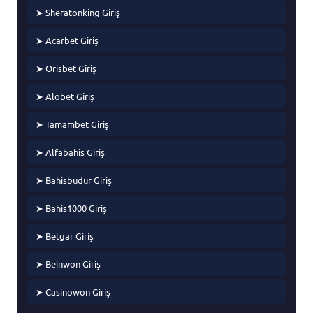
➤ Sheratonking Giriş
➤ Acarbet Giriş
➤ Orisbet Giriş
➤ Alobet Giriş
➤ Tamambet Giriş
➤ Alfabahis Giriş
➤ Bahisbudur Giriş
➤ Bahis1000 Giriş
➤ Betgar Giriş
➤ Beinwon Giriş
➤ Casinowon Giriş