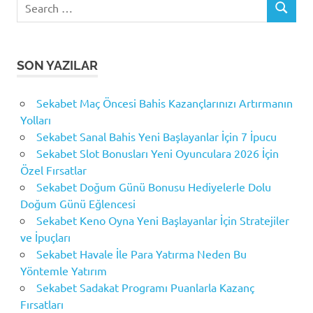
Search
SEARCH
for:
SON YAZILAR
Sekabet Maç Öncesi Bahis Kazançlarınızı Artırmanın
Yolları
Sekabet Sanal Bahis Yeni Başlayanlar İçin 7 İpucu
Sekabet Slot Bonusları Yeni Oyunculara 2026 İçin
Özel Fırsatlar
Sekabet Doğum Günü Bonusu Hediyelerle Dolu
Doğum Günü Eğlencesi
Sekabet Keno Oyna Yeni Başlayanlar İçin Stratejiler
ve İpuçları
Sekabet Havale İle Para Yatırma Neden Bu
Yöntemle Yatırım
Sekabet Sadakat Programı Puanlarla Kazanç
Fırsatları