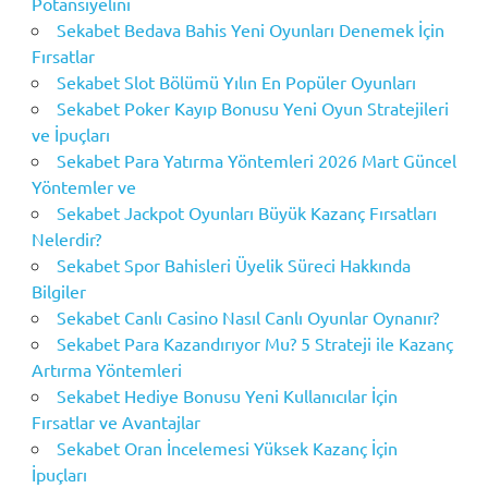
Potansiyelini
Sekabet Bedava Bahis Yeni Oyunları Denemek İçin
Fırsatlar
Sekabet Slot Bölümü Yılın En Popüler Oyunları
Sekabet Poker Kayıp Bonusu Yeni Oyun Stratejileri
ve İpuçları
Sekabet Para Yatırma Yöntemleri 2026 Mart Güncel
Yöntemler ve
Sekabet Jackpot Oyunları Büyük Kazanç Fırsatları
Nelerdir?
Sekabet Spor Bahisleri Üyelik Süreci Hakkında
Bilgiler
Sekabet Canlı Casino Nasıl Canlı Oyunlar Oynanır?
Sekabet Para Kazandırıyor Mu? 5 Strateji ile Kazanç
Artırma Yöntemleri
Sekabet Hediye Bonusu Yeni Kullanıcılar İçin
Fırsatlar ve Avantajlar
Sekabet Oran İncelemesi Yüksek Kazanç İçin
İpuçları