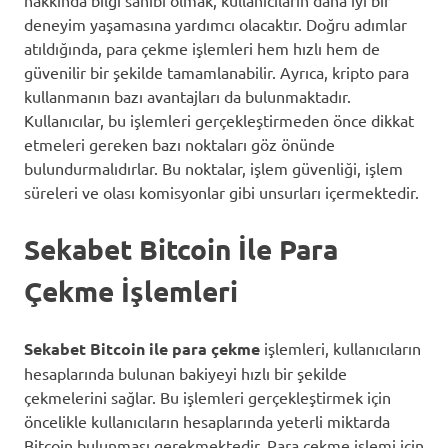
deneyim yaşamasına yardımcı olacaktır. Doğru adımlar
atıldığında, para çekme işlemleri hem hızlı hem de
güvenilir bir şekilde tamamlanabilir. Ayrıca, kripto para
kullanmanın bazı avantajları da bulunmaktadır.
Kullanıcılar, bu işlemleri gerçekleştirmeden önce dikkat
etmeleri gereken bazı noktaları göz önünde
bulundurmalıdırlar. Bu noktalar, işlem güvenliği, işlem
süreleri ve olası komisyonlar gibi unsurları içermektedir.
Sekabet Bitcoin İle Para
Çekme İşlemleri
Sekabet Bitcoin ile para çekme
işlemleri, kullanıcıların
hesaplarında bulunan bakiyeyi hızlı bir şekilde
çekmelerini sağlar. Bu işlemleri gerçekleştirmek için
öncelikle kullanıcıların hesaplarında yeterli miktarda
Bitcoin bulunması gerekmektedir. Para çekme işlemi için