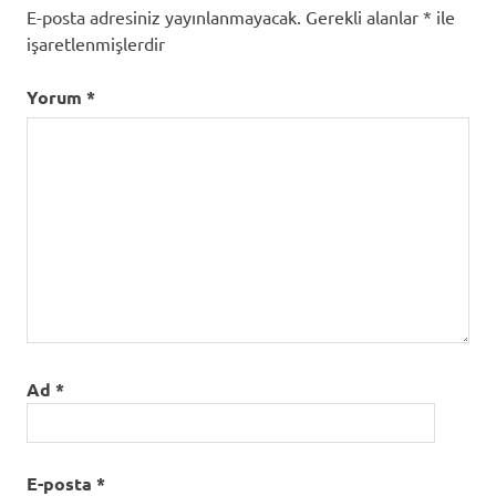
1578
E-posta adresiniz yayınlanmayacak.
Gerekli alanlar
*
ile
işaretlenmişlerdir
Yorum
*
Ad
*
E-posta
*