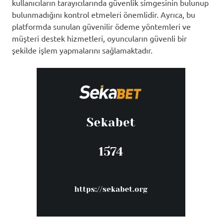
kullanıcıların tarayıcılarında güvenlik simgesinin bulunup
bulunmadığını kontrol etmeleri önemlidir. Ayrıca, bu
platformda sunulan güvenilir ödeme yöntemleri ve
müşteri destek hizmetleri, oyuncuların güvenli bir
şekilde işlem yapmalarını sağlamaktadır.