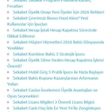
Fırsatları
Sekabet Üyelik Onayı Yeni Üyeler İçin 2026 Rehberi
Sekabet Çevrimsiz Bonus Nasıl Alınır? Yeni
Kullanıcılar için İpuçları
Sekabet Hesap İptali Hesap Kapatma Sürecinde
Dikkat Edilmesi
Sekabet Müşteri Hizmetleri 2026 Bahis Dünyasında
Yenilikler
Sekabet Kombine Bahis 3 Stratejik İpucu
Sekabet Üyelik Silme Neden Hesap Kapatma İşlemi
Önemli?
Sekabet Mobil Giriş 5 Pratik İpucu ile Hızla Başlayın
Sekabet Bahis Kuponu Kazançlarınızı Artırmanın
Yolları
Sekabet Casino İncelemesi Üyelik Avantajları ve
Oyun Seçenekleri
Sekabet Lisans Bilgileri 3 Önemli Lisans Bilgisi
Sekabet Canlı Maç İzle En Yeni Yıl İle Zenginleşen