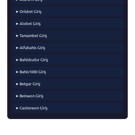
➤ Orisbet Giriş
➤ Alobet Giriş
➤ Tamambet Giriş
➤ Alfabahis Giriş
➤ Bahisbudur Giriş
➤ Bahis1000 Giriş
➤ Betgar Giriş
➤ Beinwon Giriş
➤ Casinowon Giriş