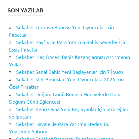
SON YAZILAR
Sekabet Turnuva Bonusu Yeni Oyuncular İçin
Fırsatlar
Sekabet Payfix İle Para Yatırma Bahis Severler İçin
Eşsiz Fırsatlar
Sekabet Maç Öncesi Bahis Kazançlarınızı Artırmanın
Yolları
Sekabet Sanal Bahis Yeni Başlayanlar İçin 7 İpucu
Sekabet Slot Bonusları Yeni Oyunculara 2026 İçin
Özel Fırsatlar
Sekabet Doğum Günü Bonusu Hediyelerle Dolu
Doğum Günü Eğlencesi
Sekabet Keno Oyna Yeni Başlayanlar İçin Stratejiler
ve İpuçları
Sekabet Havale İle Para Yatırma Neden Bu
Yöntemle Yatırım
Sekabet Sadakat Programı Puanlarla Kazanç