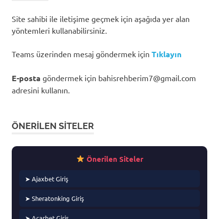
Site sahibi ile iletişime geçmek için aşağıda yer alan
yöntemleri kullanabilirsiniz.
Teams üzerinden mesaj göndermek için
Tıklayın
E-posta
göndermek için
bahisrehberim7@gmail.com
adresini kullanın.
ÖNERILEN SITELER
Önerilen Siteler
➤ Ajaxbet Giriş
➤ Sheratonking Giriş
➤ Acarbet Giriş