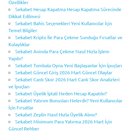
Özellikler
Sekabet Hesap Kapatma Hesap Kapatma Sürecinde
Dikkat Edilmesi
Sekabet Bahis Seçenekleri Yeni Kullanıcılar İçin
Temel Bilgiler
Sekabet Kripto İle Para Çekme Sunduğu Fırsatlar ve
Kolaylıklar
Sekabet Aninda Para Çekme Nasıl Hızla İşlem
Yapılır?
Sekabet Tombala Oyna Yeni Başlayanlar İçin İpuçları
Sekabet Güncel Giriş 2026 Mart Güncel Olaylar
Sekabet Canlı Skor 2026 Mart Canlı Skor Analizleri
ve İpuçları
Sekabet Üyelik İptali Neden Hesap Kapatılır?
Sekabet Yatırım Bonusları Nelerdir? Yeni Kullanıcılar
İçin Fırsatlar
Sekabet Zeplin Nasıl Hızla Üyelik Alınır?
Sekabet Minimum Para Yatırma 2026 Mart İçin
Güncel Rehber