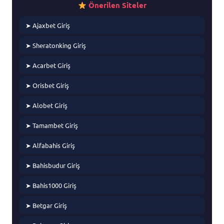
Önerilen Siteler
➤ Ajaxbet Giriş
➤ Sheratonking Giriş
➤ Acarbet Giriş
➤ Orisbet Giriş
➤ Alobet Giriş
➤ Tamambet Giriş
➤ Alfabahis Giriş
➤ Bahisbudur Giriş
➤ Bahis1000 Giriş
➤ Betgar Giriş