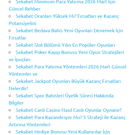
Sekabet Minimum Para Yatırma 2026 Mart İçin
Güncel Rehber
Sekabet Oranları Yüksek Mı? Fırsatları ve Kazanç
Potansiyelini
Sekabet Bedava Bahis Yeni Oyunları Denemek İçin
Fırsatlar
Sekabet Slot Bölümü Yılın En Popüler Oyunları
Sekabet Poker Kayıp Bonusu Yeni Oyun Stratejileri
ve İpuçları
Sekabet Para Yatırma Yöntemleri 2026 Mart Güncel
Yöntemler ve
Sekabet Jackpot Oyunları Büyük Kazanç Fırsatları
Nelerdir?
Sekabet Spor Bahisleri Üyelik Süreci Hakkında
Bilgiler
Sekabet Canlı Casino Nasıl Canlı Oyunlar Oynanır?
Sekabet Para Kazandırıyor Mu? 5 Strateji ile Kazanç
Artırma Yöntemleri
Sekabet Hediye Bonusu Yeni Kullanıcılar İçin