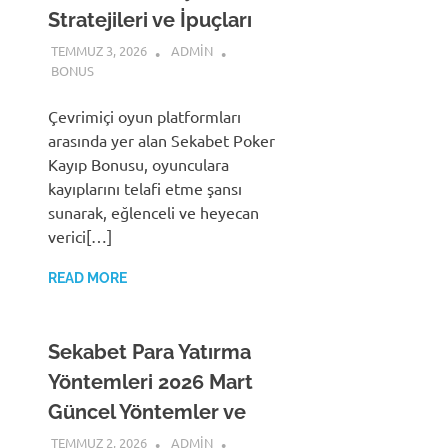
Stratejileri ve İpuçları
TEMMUZ 3, 2026
ADMIN
BONUS
Çevrimiçi oyun platformları
arasında yer alan Sekabet Poker
Kayıp Bonusu, oyunculara
kayıplarını telafi etme şansı
sunarak, eğlenceli ve heyecan
verici[…]
READ MORE
Sekabet Para Yatırma
Yöntemleri 2026 Mart
Güncel Yöntemler ve
TEMMUZ 2, 2026
ADMIN