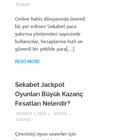
FINANS
Online bahis dünyasında önemli
bir yer edinen Sekabet para
yatırma yöntemleri sayesinde
kullanıcılar, hesaplarına hızlı ve
güvenli bir şekilde para[…]
READ MORE
Sekabet Jackpot
Oyunları Büyük Kazanç
Fırsatları Nelerdir?
TEMMUZ 1, 2026
ADMIN
CASINO
Çevrimiçi oyun severler için