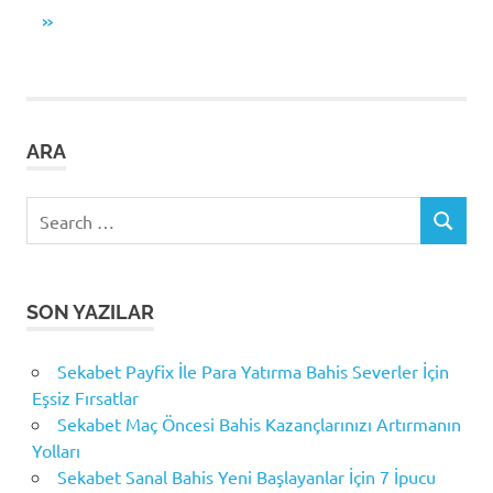
POSTS
sayfalaması
NEXT
»
POSTS
ARA
Search
SEARCH
for:
SON YAZILAR
Sekabet Payfix İle Para Yatırma Bahis Severler İçin
Eşsiz Fırsatlar
Sekabet Maç Öncesi Bahis Kazançlarınızı Artırmanın
Yolları
Sekabet Sanal Bahis Yeni Başlayanlar İçin 7 İpucu