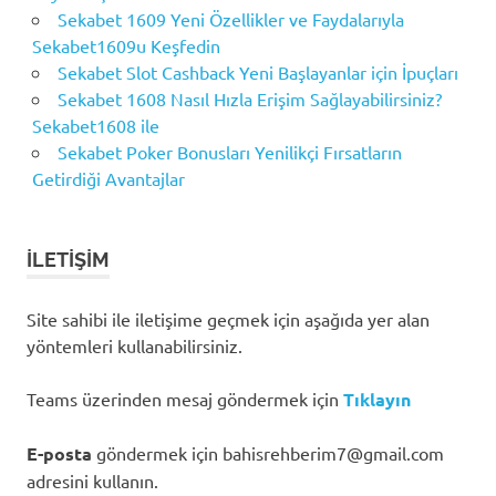
Sekabet 1609 Yeni Özellikler ve Faydalarıyla
Sekabet1609u Keşfedin
Sekabet Slot Cashback Yeni Başlayanlar için İpuçları
Sekabet 1608 Nasıl Hızla Erişim Sağlayabilirsiniz?
Sekabet1608 ile
Sekabet Poker Bonusları Yenilikçi Fırsatların
Getirdiği Avantajlar
İLETIŞIM
Site sahibi ile iletişime geçmek için aşağıda yer alan
yöntemleri kullanabilirsiniz.
Teams üzerinden mesaj göndermek için
Tıklayın
E-posta
göndermek için
bahisrehberim7@gmail.com
adresini kullanın.